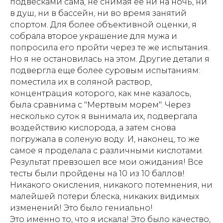
подвесками сама, не снимая ее ни на ночь, ни
в душ, ни в бассейн, ни во время занятий
спортом. Для более объективной оценки, я
собрала второе украшение для мужа и
попросила его пройти через те же испытания.
Но я не остановилась на этом. Другие детали я
подвергла еще более суровым испытаниям:
поместила их в соляной раствор,
концентрация которого, как мне казалось,
была сравнима с "Мертвым морем". Через
несколько суток я вынимала их, подвергала
воздействию кислорода, а затем снова
погружала в соленую воду. И, наконец, то же
самое я проделала с различными кислотами.
Результат превзошел все мои ожидания! Все
тесты были пройдены на 10 из 10 баллов!
Никакого окисления, никакого потемнения, ни
малейшей потери блеска, никаких видимых
изменений! Это было гениально!
Это именно то, что я искала! Это было качество,